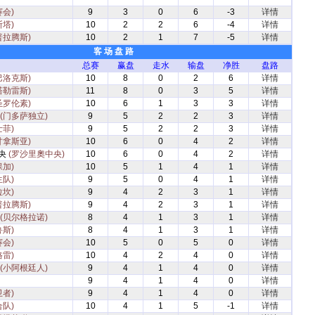
赛会)
9
3
0
6
-3
详情
斯塔)
10
2
2
6
-4
详情
普拉腾斯)
10
2
1
7
-5
详情
客 场 盘 路
总赛
赢盘
走水
输盘
净胜
盘路
巴洛克斯)
10
8
0
2
6
详情
塔勒雷斯)
11
8
0
3
5
详情
圣罗伦素)
10
6
1
3
3
详情
(门多萨独立)
9
5
2
2
3
详情
士菲)
9
5
2
2
3
详情
甘拿斯亚)
10
6
0
4
2
详情
央
(罗沙里奧中央)
10
6
0
4
2
详情
保加)
10
5
1
4
1
详情
生队)
9
5
0
4
1
详情
拉坎)
9
4
2
3
1
详情
普拉腾斯)
9
4
2
3
1
详情
(贝尔格拉诺)
8
4
1
3
1
详情
鲁斯)
8
4
1
3
1
详情
赛会)
10
5
0
5
0
详情
格雷)
10
4
2
4
0
详情
(小阿根廷人)
9
4
1
4
0
详情
9
4
1
4
0
详情
卫者)
9
4
1
4
0
详情
合队)
10
4
1
5
-1
详情