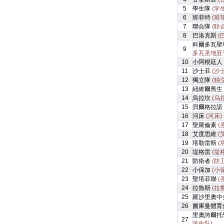
5
學生隊
(学
6
班菲特
(班
7
聯合隊
(联
8
巴洛克斯
(
科爾多瓦聖
9
多瓦圣地亚
10
小阿根廷人
11
沙士菲
(沙
12
獨立隊
(独
13
紐維爾舊生
14
烏拉坎
(乌
15
貝爾格拉諾
16
河床
(河床)
17
聖羅倫素
(
18
艾度思維
(
19
塔勒雷斯
(
20
堤格雷
(堤
21
防衛者
(防
22
小保加
(小
23
聖塔菲聯
(
24
拉魯斯
(拉
25
羅沙里奧中
26
圖庫曼體育
里奧誇爾托
27
学生队)