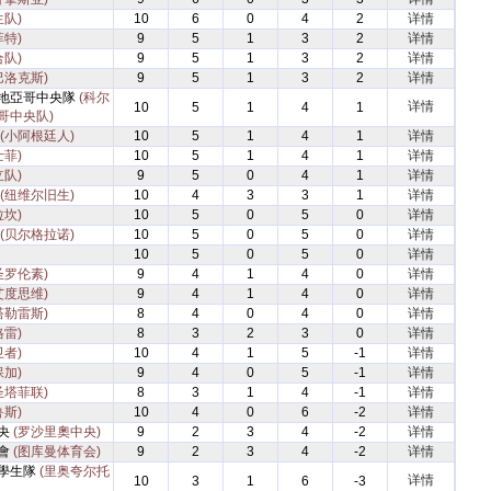
生队)
10
6
0
4
2
详情
菲特)
9
5
1
3
2
详情
合队)
9
5
1
3
2
详情
巴洛克斯)
9
5
1
3
2
详情
地亞哥中央隊
(科尔
详情
10
5
1
4
1
哥中央队)
(小阿根廷人)
10
5
1
4
1
详情
士菲)
10
5
1
4
1
详情
立队)
9
5
0
4
1
详情
(纽维尔旧生)
10
4
3
3
1
详情
拉坎)
10
5
0
5
0
详情
(贝尔格拉诺)
10
5
0
5
0
详情
10
5
0
5
0
详情
圣罗伦素)
9
4
1
4
0
详情
艾度思维)
9
4
1
4
0
详情
塔勒雷斯)
8
4
0
4
0
详情
格雷)
8
3
2
3
0
详情
卫者)
10
4
1
5
-1
详情
保加)
9
4
0
5
-1
详情
圣塔菲联)
8
3
1
4
-1
详情
鲁斯)
10
4
0
6
-2
详情
央
(罗沙里奧中央)
9
2
3
4
-2
详情
會
(图库曼体育会)
9
2
3
4
-2
详情
學生隊
(里奥夸尔托
详情
10
3
1
6
-3