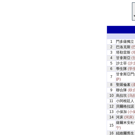
1
門多薩獨立
2
巴洛克斯
(
3
塔勒雷斯
(
4
甘拿斯亞
(
5
沙士菲
(沙
6
學生隊
(学
甘拿斯亞門
7
萨)
8
聖羅倫素
(
9
聯合隊
(联
10
烏拉坎
(乌
11
小阿根廷人
12
貝爾格拉諾
13
小保加
(小
14
河床
(河床)
薩爾米安杜
15
宁)
16
紐維爾舊生