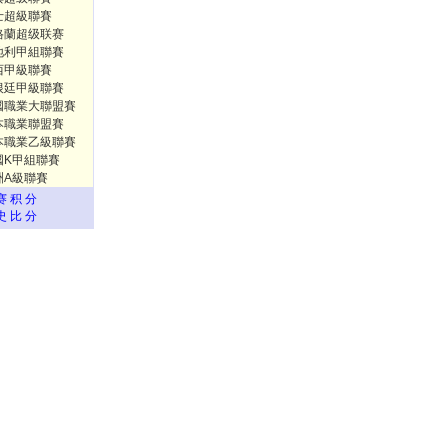
士超級聯賽
格蘭超级联赛
地利甲組聯賽
西甲級聯賽
根廷甲級聯賽
國職業大聯盟賽
本職業聯盟賽
本職業乙級聯賽
國K甲組聯賽
洲A級聯賽
赛 积 分
史 比 分