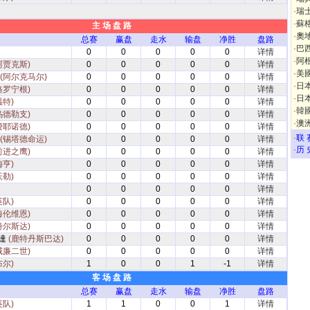
·
瑞
·
蘇
主 场 盘 路
·
奧
总赛
赢盘
走水
输盘
净胜
盘路
·
巴
0
0
0
0
0
详情
·
阿
阿贾克斯)
0
0
0
0
0
详情
·
美
(阿尔克马尔)
0
0
0
0
0
详情
·
日
格罗宁根)
0
0
0
0
0
详情
·
日
温特)
0
0
0
0
0
详情
·
韓
乌德勒支)
0
0
0
0
0
详情
·
澳
费耶诺德)
0
0
0
0
0
详情
·
联 
(锡塔德命运)
0
0
0
0
0
详情
·
历 
前进之鹰)
0
0
0
0
0
详情
梅亨)
0
0
0
0
0
详情
沃勒)
0
0
0
0
0
详情
0
0
0
0
0
详情
英队)
0
0
0
0
0
详情
海伦维恩)
0
0
0
0
0
详情
特尔斯达)
0
0
0
0
0
详情
達
(鹿特丹斯巴达)
0
0
0
0
0
详情
威廉二世)
0
0
0
0
0
详情
布尔)
1
0
0
1
-1
详情
客 场 盘 路
总赛
赢盘
走水
输盘
净胜
盘路
英队)
1
1
0
0
1
详情