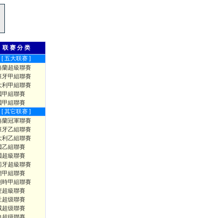
联 赛 分 类
[ 五大联赛 ]
格蘭超級聯賽
班牙甲組聯賽
大利甲組聯賽
國甲組聯賽
國甲組聯賽
[ 其它联赛 ]
格蘭冠軍聯賽
班牙乙組聯賽
大利乙組聯賽
國乙組聯賽
國超級聯賽
萄牙超級聯賽
蘭甲組聯賽
利時甲組聯賽
麦超級聯賽
兰超级聯賽
威超级聯賽
典超级聯賽