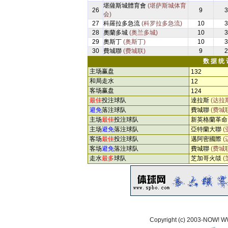
堪薩斯城體育會
(堪萨斯城体育
26
9
3
会)
27
科羅拉多急流
(科罗拉多急流)
10
3
28
奧蘭多城
(奥兰多城)
10
3
29
奧斯丁
(奥斯丁)
10
3
30
費城聯
(费城联)
9
2
数 据 统 
主场赢盘
132
和局走水
12
客场赢盘
124
最佳
投注球队
達拉斯
(达拉
避免
落注球队
費城聯
(费城
主场
最佳
投注球队
新英格蘭革
主场
避免
落注球队
亞特蘭大聯
(
客场
最佳
投注球队
邁阿密國際
(
客场
避免
落注球队
費城聯
(费城
走水
最多
球队
芝加哥火燄
(
Copyright (c) 2003-NOW!