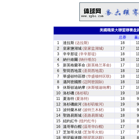
美國職業大聯盟聯賽盘
总赛
赢
1
達拉斯
(达拉斯)
18
1
2
皇家鹽湖城
(皇家盐湖城)
17
1
3
辛辛那堤
(辛辛那堤)
18
1
4
納什維爾
(纳什维尔)
18
1
5
新英格蘭革命
(新英格兰革命)
17
1
6
聖荷西地震
(圣荷西地震)
18
1
7
華盛頓特區聯
(华盛顿特区联)
18
1
8
邁阿密國際
(迈阿密国际)
18
1
9
休斯頓迪納摩
(休斯顿迪纳摩)
17
1
10
洛杉磯
(洛杉矶)
19
1
11
夏洛特
(夏洛特)
18
9
12
洛杉磯銀河
(洛杉矶银河)
19
9
13
波特蘭木材
(波特兰木材)
18
9
14
聖路易斯城
(圣路易斯城)
18
9
15
紐約紅牛
(纽约红牛)
18
8
16
溫哥華白帽
(温哥华白帽)
17
8
17
芝加哥火燄
(芝加哥火焰)
17
7
18
明尼蘇達聯
(明尼苏达联)
18
8