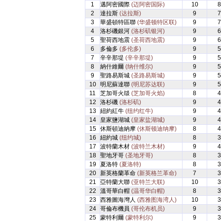
1
邁阿密國際
(迈阿密国际)
10
8
2
達拉斯
(达拉斯)
9
7
3
華盛頓特區聯
(华盛顿特区联)
9
7
4
洛杉磯銀河
(洛杉矶银河)
9
6
5
聖荷西地震
(圣荷西地震)
9
6
6
多倫多
(多伦多)
9
5
7
辛辛那堤
(辛辛那堤)
9
5
8
納什維爾
(纳什维尔)
9
5
9
聖路易斯城
(圣路易斯城)
9
5
10
明尼蘇達聯
(明尼苏达联)
9
5
11
芝加哥火燄
(芝加哥火焰)
8
4
12
洛杉磯
(洛杉矶)
9
4
13
紐約紅牛
(纽约红牛)
9
4
14
皇家鹽湖城
(皇家盐湖城)
9
4
15
休斯頓迪納摩
(休斯顿迪纳摩)
8
4
16
紐約城
(纽约城)
8
3
17
波特蘭木材
(波特兰木材)
9
4
18
聖地牙哥
(圣地牙哥)
8
3
19
夏洛特
(夏洛特)
8
3
20
新英格蘭革命
(新英格兰革命)
7
3
21
亞特蘭大聯
(亚特兰大联)
10
3
22
溫哥華白帽
(温哥华白帽)
8
3
23
西雅圖海灣人
(西雅图海湾人)
10
3
24
哥倫布機員
(哥伦布机员)
9
3
25
蒙特利爾
(蒙特利尔)
9
3