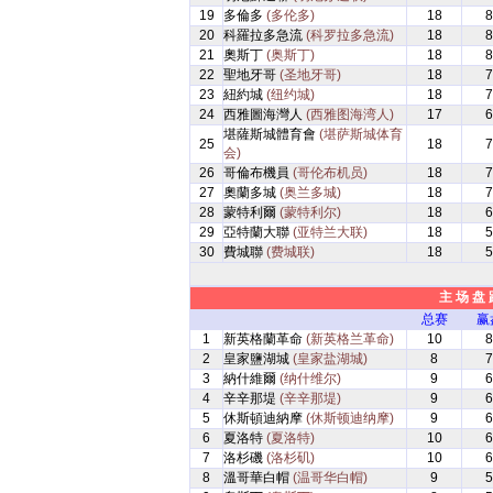
19
多倫多
(多伦多)
18
8
20
科羅拉多急流
(科罗拉多急流)
18
8
21
奧斯丁
(奥斯丁)
18
8
22
聖地牙哥
(圣地牙哥)
18
7
23
紐約城
(纽约城)
18
7
24
西雅圖海灣人
(西雅图海湾人)
17
6
堪薩斯城體育會
(堪萨斯城体育
25
18
7
会)
26
哥倫布機員
(哥伦布机员)
18
7
27
奧蘭多城
(奥兰多城)
18
7
28
蒙特利爾
(蒙特利尔)
18
6
29
亞特蘭大聯
(亚特兰大联)
18
5
30
費城聯
(费城联)
18
5
主 场 盘 
总赛
赢
1
新英格蘭革命
(新英格兰革命)
10
8
2
皇家鹽湖城
(皇家盐湖城)
8
7
3
納什維爾
(纳什维尔)
9
6
4
辛辛那堤
(辛辛那堤)
9
6
5
休斯頓迪納摩
(休斯顿迪纳摩)
9
6
6
夏洛特
(夏洛特)
10
6
7
洛杉磯
(洛杉矶)
10
6
8
溫哥華白帽
(温哥华白帽)
9
5