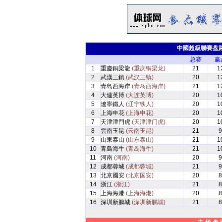
中國超級聯賽盘
总赛
赢
1
重慶銅梁龍
(重庆铜梁龙)
21
1
2
武漢三鎮
(武汉三镇)
20
1
3
青島西海岸
(青岛西海岸)
21
1
4
大連英博
(大连英博)
20
1
5
遼寧鐵人
(辽宁铁人)
20
1
6
上海申花
(上海申花)
20
1
7
天津津門虎
(天津津门虎)
20
1
8
雲南玉昆
(云南玉昆)
21
9
9
山東泰山
(山东泰山)
21
1
10
青島海牛
(青岛海牛)
21
1
11
河南
(河南)
20
9
12
成都蓉城
(成都蓉城)
21
9
13
北京國安
(北京国安)
20
8
14
浙江
(浙江)
21
8
15
上海海港
(上海海港)
20
8
16
深圳新鵬城
(深圳新鹏城)
21
8