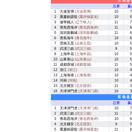
主 场 盘 
总赛
赢
1
大連英博
(大连英博)
10
7
2
重慶銅梁龍
(重庆铜梁龙)
10
6
3
遼寧鐵人
(辽宁铁人)
11
7
4
青島西海岸
(青岛西海岸)
11
6
5
深圳新鵬城
(深圳新鹏城)
11
6
6
青島海牛
(青岛海牛)
10
6
7
雲南玉昆
(云南玉昆)
10
5
8
武漢三鎮
(武汉三镇)
9
5
9
上海申花
(上海申花)
10
5
10
山東泰山
(山东泰山)
10
5
11
成都蓉城
(成都蓉城)
11
5
12
浙江
(浙江)
10
4
13
上海海港
(上海海港)
10
4
14
河南
(河南)
10
4
15
北京國安
(北京国安)
11
3
16
天津津門虎
(天津津门虎)
10
3
客 场 盘 
总赛
赢
1
天津津門虎
(天津津门虎)
10
7
2
武漢三鎮
(武汉三镇)
11
7
3
青島西海岸
(青岛西海岸)
10
6
4
北京國安
(北京国安)
9
5
5
重慶銅梁龍
(重庆铜梁龙)
11
6