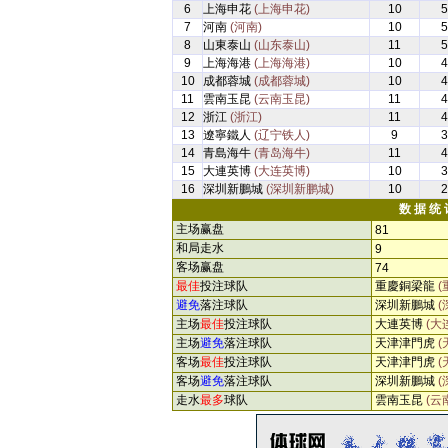
6
上海申花
(上海申花)
10
5
7
河南
(河南)
10
5
8
山東泰山
(山东泰山)
11
5
9
上海海港
(上海海港)
10
4
10
成都蓉城
(成都蓉城)
10
4
11
雲南玉昆
(云南玉昆)
11
4
12
浙江
(浙江)
11
4
13
遼寧鐵人
(辽宁铁人)
9
3
14
青島海牛
(青岛海牛)
11
4
15
大連英博
(大连英博)
10
3
16
深圳新鵬城
(深圳新鹏城)
10
2
数 据 统 
主场赢盘
81
和局走水
9
客场赢盘
74
最佳
投注球队
重慶銅梁龍
(
避免
落注球队
深圳新鵬城
(
主场
最佳
投注球队
大連英博
(大
主场
避免
落注球队
天津津門虎
(
客场
最佳
投注球队
天津津門虎
(
客场
避免
落注球队
深圳新鵬城
(
走水
最多
球队
雲南玉昆
(云