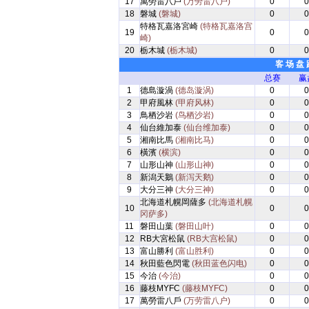
17
萬勞雷八戶
(万劳雷八户)
0
0
18
磐城
(磐城)
0
0
特格瓦嘉洛宮崎
(特格瓦嘉洛宫
19
0
0
崎)
20
栃木城
(栃木城)
0
0
客 场 盘 
总赛
赢
1
德島漩渦
(德岛漩涡)
0
0
2
甲府風林
(甲府风林)
0
0
3
鳥栖沙岩
(鸟栖沙岩)
0
0
4
仙台維加泰
(仙台维加泰)
0
0
5
湘南比馬
(湘南比马)
0
0
6
橫濱
(横滨)
0
0
7
山形山神
(山形山神)
0
0
8
新潟天鵝
(新泻天鹅)
0
0
9
大分三神
(大分三神)
0
0
北海道札幌岡薩多
(北海道札幌
10
0
0
冈萨多)
11
磐田山葉
(磐田山叶)
0
0
12
RB大宮松鼠
(RB大宫松鼠)
0
0
13
富山勝利
(富山胜利)
0
0
14
秋田藍色閃電
(秋田蓝色闪电)
0
0
15
今治
(今治)
0
0
16
藤枝MYFC
(藤枝MYFC)
0
0
17
萬勞雷八戶
(万劳雷八户)
0
0