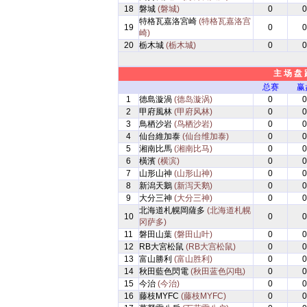
18
磐城
(磐城)
0
0
特格瓦嘉洛宮崎
(特格瓦嘉洛宫
19
0
0
崎)
20
栃木城
(栃木城)
0
0
主 场 盘 
总赛
赢
1
德島漩渦
(德岛漩涡)
0
0
2
甲府風林
(甲府风林)
0
0
3
鳥栖沙岩
(鸟栖沙岩)
0
0
4
仙台維加泰
(仙台维加泰)
0
0
5
湘南比馬
(湘南比马)
0
0
6
橫濱
(横滨)
0
0
7
山形山神
(山形山神)
0
0
8
新潟天鵝
(新泻天鹅)
0
0
9
大分三神
(大分三神)
0
0
北海道札幌岡薩多
(北海道札幌
10
0
0
冈萨多)
11
磐田山葉
(磐田山叶)
0
0
12
RB大宮松鼠
(RB大宫松鼠)
0
0
13
富山勝利
(富山胜利)
0
0
14
秋田藍色閃電
(秋田蓝色闪电)
0
0
15
今治
(今治)
0
0
16
藤枝MYFC
(藤枝MYFC)
0
0