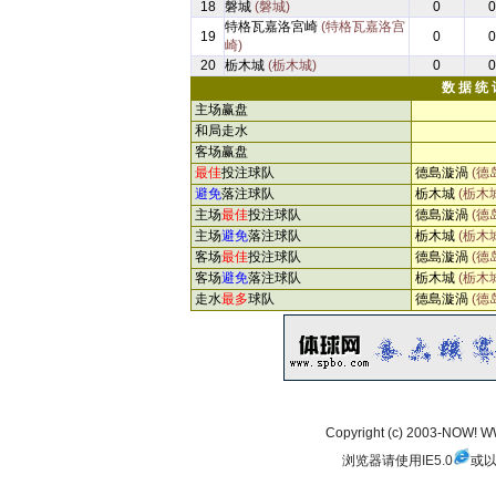
18
磐城
(磐城)
0
0
特格瓦嘉洛宮崎
(特格瓦嘉洛宫
19
0
0
崎)
20
栃木城
(栃木城)
0
0
数 据 统 
主场赢盘
和局走水
客场赢盘
最佳
投注球队
德島漩渦
(德
避免
落注球队
栃木城
(栃木
主场
最佳
投注球队
德島漩渦
(德
主场
避免
落注球队
栃木城
(栃木
客场
最佳
投注球队
德島漩渦
(德
客场
避免
落注球队
栃木城
(栃木
走水
最多
球队
德島漩渦
(德
Copyright (c) 2003-NOW!
浏览器请使用
IE5.0
或以