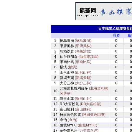
日本職業乙級聯賽盘
总赛
赢
1
德島漩渦
(德岛漩涡)
0
0
2
甲府風林
(甲府风林)
0
0
3
鳥栖沙岩
(鸟栖沙岩)
0
0
4
仙台維加泰
(仙台维加泰)
0
0
5
湘南比馬
(湘南比马)
0
0
6
橫濱
(横滨)
0
0
7
山形山神
(山形山神)
0
0
8
新潟天鵝
(新泻天鹅)
0
0
9
大分三神
(大分三神)
0
0
北海道札幌岡薩多
(北海道札幌
10
0
0
冈萨多)
11
磐田山葉
(磐田山叶)
0
0
12
RB大宮松鼠
(RB大宫松鼠)
0
0
13
富山勝利
(富山胜利)
0
0
14
秋田藍色閃電
(秋田蓝色闪电)
0
0
15
今治
(今治)
0
0
16
藤枝MYFC
(藤枝MYFC)
0
0
17
萬勞雷八戶
(万劳雷八户)
0
0