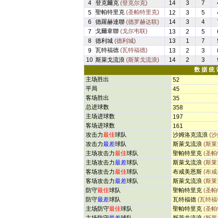
4
登克爾克
(登克尔克)
14
3
7
聖帕特里克
(圣帕特里克)
5
12
3
5
6
德羅赫達聯
(德罗赫达联)
14
3
4
戈爾韋聯
(戈尔韦联)
7
13
2
5
8
德利城
(德利城)
13
1
7
瓦特福德
(瓦特福德)
9
13
2
3
10
斯萊戈流浪
(斯莱戈流浪)
14
2
3
数 据 统 
主场胜出
52
平局
45
客场胜出
35
总进球数
358
主场进球数
197
客场进球数
161
攻击力
最佳
球队
沙姆洛克流浪
(
攻击力
最差
球队
斯萊戈流浪
(斯莱
主场攻击力
最佳
球队
聖帕特里克
(圣帕
主场攻击力
最差
球队
斯萊戈流浪
(斯莱
客场攻击力
最佳
球队
布咸美恩斯
(布咸
客场攻击力
最差
球队
斯萊戈流浪
(斯莱
防守
最佳
球队
聖帕特里克
(圣帕
防守
最差
球队
瓦特福德
(瓦特福
主场防守
最佳
球队
聖帕特里克
(圣帕