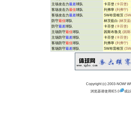
主场攻击力
最差
球队
卡芬堡
(卡芬堡)
客场攻击力
最佳
球队
列弗寧
(列弗宁)
客场攻击力
最差
球队
SW布雷根茨
(S
防守
最佳
球队
林茨藍白
(林茨蓝
防守
最差
球队
卡芬堡
(卡芬堡)
主场防守
最佳
球队
因斯布魯克
(因斯
主场防守
最差
球队
卡芬堡
(卡芬堡)
客场防守
最佳
球队
列弗寧
(列弗宁)
客场防守
最差
球队
SW布雷根茨
(S
Copyright (c) 2003-NOW!
浏览器请使用
IE5.0
或以