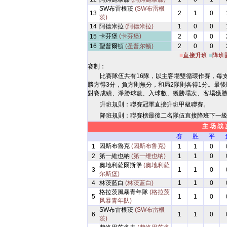
SW布雷根茨
(SW布雷根
13
2
1
0
茨)
14
阿德米拉
(阿德米拉)
1
0
0
卡芬堡
(卡芬堡)
15
2
0
0
16
聖普爾頓
(圣普尔顿)
2
0
0
■
直接升班
■
降班
赛制：
比賽隊伍共有16隊，以主客場雙循環作賽，每
勝方得3分，負方則無分，和局2隊則各得1分。最
對賽成績、淨勝球數、入球數、獲勝場次、客場獲
升班規則：聯賽冠軍直接升班甲級聯賽。
降班規則：聯賽榜最後二名隊伍直接降班下一
主 场 战 
赛
胜
平
因斯布魯克
(因斯布鲁克)
1
1
1
0
2
第一維也納
(第一维也纳)
1
1
0
奧地利薩爾斯堡
(奧地利薩
3
1
1
0
尔斯堡)
4
林茨藍白
(林茨蓝白)
1
1
0
格拉茨風暴青年隊
(格拉茨
5
1
1
0
风暴青年队)
SW布雷根茨
(SW布雷根
6
1
1
0
茨)