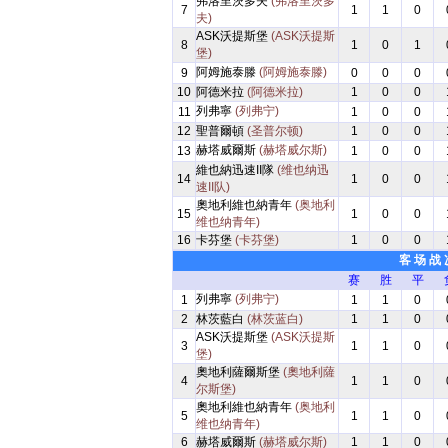
弗洛里茨多夫
(弗洛里茨多
7
1
1
0
夫)
ASK沃提斯堡
(ASK沃提斯
8
1
0
1
堡)
阿姆施泰滕
(阿姆施泰滕)
9
0
0
0
10
阿德米拉
(阿德米拉)
1
0
0
列弗寧
(列弗宁)
11
1
0
0
12
聖普爾頓
(圣普尔顿)
1
0
0
赫塔威爾斯
(赫塔威尔斯)
13
1
0
0
維也納迅速II隊
(维也纳迅
14
1
0
0
速II队)
奧地利維也納青年
(奥地利
15
1
0
0
维也纳青年)
16
卡芬堡
(卡芬堡)
1
0
0
客 场 战 
赛
胜
平
列弗寧
(列弗宁)
1
1
1
0
2
林茨藍白
(林茨蓝白)
1
1
0
ASK沃提斯堡
(ASK沃提斯
3
1
1
0
堡)
奧地利薩爾斯堡
(奧地利薩
4
1
1
0
尔斯堡)
奧地利維也納青年
(奥地利
5
1
1
0
维也纳青年)
6
赫塔威爾斯
(赫塔威尔斯)
1
1
0