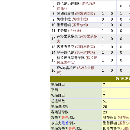
維也納迅速II隊
(维也纳迅
7
1
1
0
速II队)
8
阿姆施泰滕
(阿姆施泰滕)
1
0
1
阿德米拉
(阿德米拉)
9
0
0
0
10
聖普爾頓
(圣普尔顿)
1
0
0
卡芬堡
(卡芬堡)
11
1
0
0
弗洛里茨多夫
(弗洛里茨多
12
1
0
0
夫)
因斯布魯克
(因斯布鲁克)
13
1
0
0
14
第一維也納
(第一维也纳)
1
0
0
格拉茨風暴青年隊
(格拉茨
15
1
0
0
风暴青年队)
SW布雷根茨
(SW布雷根
16
1
0
0
茨)
数 据 统 
主场胜出
7
平局
1
客场胜出
7
总进球数
51
主场进球数
28
客场进球数
23
攻击力
最佳
球队
林茨藍白
(林茨蓝
攻击力
最差
球队
聖普爾頓
(圣普尔
主场攻击力
最佳
球队
因斯布魯克
(因斯