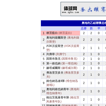
奧地利乙組聯賽总
总赛
胜
平
林茨藍白
(林茨蓝白)
1
2
2
0
奧地利薩爾斯堡
(奧地利薩
2
2
2
0
尔斯堡)
ASK沃提斯堡
(ASK沃提斯
3
2
1
1
堡)
4
列弗寧
(列弗宁)
2
1
0
因斯布魯克
(因斯布鲁克)
5
2
1
0
6
第一維也納
(第一维也纳)
2
1
0
赫塔威爾斯
(赫塔威尔斯)
7
2
1
0
弗洛里茨多夫
(弗洛里茨多
8
2
1
0
夫)
維也納迅速II隊
(维也纳迅
9
2
1
0
速II队)
奧地利維也納青年
(奥地利
10
2
1
0
维也纳青年)
格拉茨風暴青年隊
(格拉茨
11
2
1
0
风暴青年队)
12
阿姆施泰滕
(阿姆施泰滕)
1
0
1