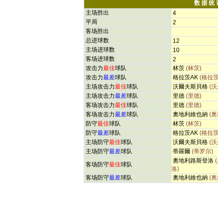
数 据 统 
主场胜出
4
平局
2
客场胜出
总进球数
12
主场进球数
10
客场进球数
2
攻击力
最佳
球队
林茨
(林茨)
攻击力
最差
球队
格拉茨AK
(格拉茨
主场攻击力
最佳
球队
沃爾夫斯貝格
(
主场攻击力
最差
球队
里德
(里德)
客场攻击力
最佳
球队
里德
(里德)
客场攻击力
最差
球队
奧地利維也納
(
防守
最佳
球队
林茨
(林茨)
防守
最差
球队
格拉茨AK
(格拉茨
主场防守
最佳
球队
沃爾夫斯貝格
(
主场防守
最差
球队
蒂羅爾
(蒂罗尔)
奧地利路斯登洛
客场防守
最佳
球队
洛)
客场防守
最差
球队
奧地利維也納
(