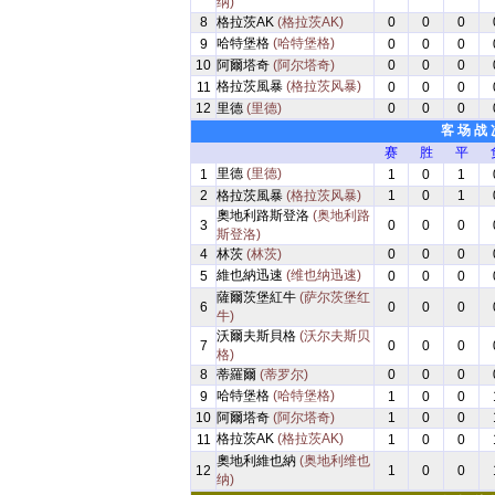
纳)
8
格拉茨AK
(格拉茨AK)
0
0
0
哈特堡格
(哈特堡格)
9
0
0
0
10
阿爾塔奇
(阿尔塔奇)
0
0
0
格拉茨風暴
(格拉茨风暴)
11
0
0
0
12
里德
(里德)
0
0
0
客 场 战 
赛
胜
平
里德
(里德)
1
1
0
1
2
格拉茨風暴
(格拉茨风暴)
1
0
1
奧地利路斯登洛
(奥地利路
3
0
0
0
斯登洛)
4
林茨
(林茨)
0
0
0
維也納迅速
(维也纳迅速)
5
0
0
0
薩爾茨堡紅牛
(萨尔茨堡红
6
0
0
0
牛)
沃爾夫斯貝格
(沃尔夫斯贝
7
0
0
0
格)
8
蒂羅爾
(蒂罗尔)
0
0
0
哈特堡格
(哈特堡格)
9
1
0
0
10
阿爾塔奇
(阿尔塔奇)
1
0
0
格拉茨AK
(格拉茨AK)
11
1
0
0
奧地利維也納
(奥地利维也
12
1
0
0
纳)