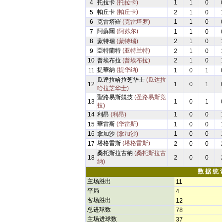
4
托拉卡
(托拉卡)
1
1
0
帕丘卡
(帕丘卡)
5
2
1
0
6
克雷塔羅
(克雷塔罗)
1
1
0
阿蘇爾
(阿苏尔)
7
1
1
0
8
蒙特瑞
(蒙特瑞)
2
1
0
亞特蘭特
(亚特兰特)
9
2
1
0
10
普埃布拉
(普埃布拉)
2
1
0
提華納
(提华纳)
11
1
0
1
瓜達拉哈拉芝华士
(瓜达拉
12
1
0
1
哈拉芝华士)
聖路易斯競技
(圣路易斯竞
13
1
0
1
技)
14
利昂
(利昂)
1
0
0
華雷斯
(华雷斯)
15
1
0
0
16
拿加沙
(拿加沙)
1
0
0
塔格雷斯
(塔格雷斯)
17
2
0
0
桑托斯拉古納
(桑托斯拉古
18
2
0
0
纳)
数 据 统 
主场胜出
11
平局
4
客场胜出
12
总进球数
78
主场进球数
37