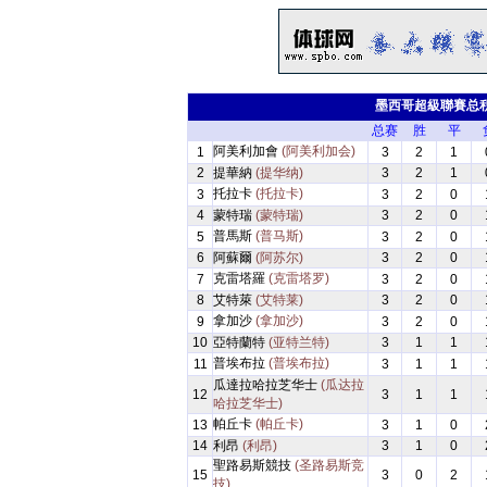
墨西哥超級聯賽总
总赛
胜
平
阿美利加會
(阿美利加会)
1
3
2
1
2
提華納
(提华纳)
3
2
1
托拉卡
(托拉卡)
3
3
2
0
4
蒙特瑞
(蒙特瑞)
3
2
0
普馬斯
(普马斯)
5
3
2
0
6
阿蘇爾
(阿苏尔)
3
2
0
克雷塔羅
(克雷塔罗)
7
3
2
0
8
艾特萊
(艾特莱)
3
2
0
拿加沙
(拿加沙)
9
3
2
0
10
亞特蘭特
(亚特兰特)
3
1
1
普埃布拉
(普埃布拉)
11
3
1
1
瓜達拉哈拉芝华士
(瓜达拉
12
3
1
1
哈拉芝华士)
帕丘卡
(帕丘卡)
13
3
1
0
14
利昂
(利昂)
3
1
0
聖路易斯競技
(圣路易斯竞
15
3
0
2
技)