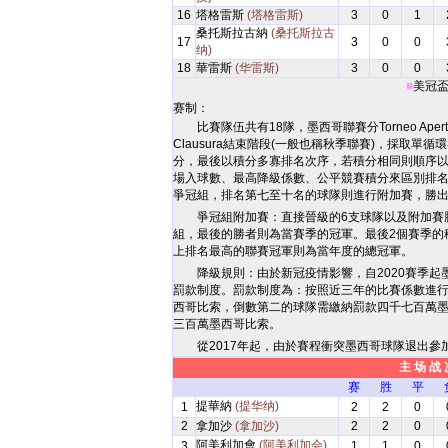
16
塔格雷斯
(塔格雷斯)
3
0
1
桑托斯拉古納
(桑托斯拉古
17
3
0
0
纳)
18
華雷斯
(华雷斯)
3
0
0
■
美冠
赛制：
比賽隊伍共有18隊，墨西哥聯賽分Torneo Aper
Clausura結束階段(一般也稱秋季聯賽)，採取單
分，最後以積分多寡排名次序，若積分相同則順序
場入球數、最高降級係數、公平競賽積分來區別排
爭冠組，排名第七至十名的球隊則進行附加賽，勝出
爭冠組附加賽：直接晉級的6支球隊以及附加賽
組，最後的勝者則為當賽季的冠軍。最後2個賽季的
上排名最高的聯賽冠軍則為當年度的總冠軍。
降級規則：由於新冠疫情影響，自2020賽季
罰款制度。罰款制度為：按照近三年的比賽係數進
西哥比索，倒數第二的球隊需繳納罰款四千七百萬
三百萬墨西哥比索。
從2017年起，由於賽程衝突墨西哥球隊退出參
主 场 战 
赛
胜
平
提華納
(提华纳)
1
2
2
0
2
拿加沙
(拿加沙)
2
2
0
阿美利加會
(阿美利加会)
3
1
1
0