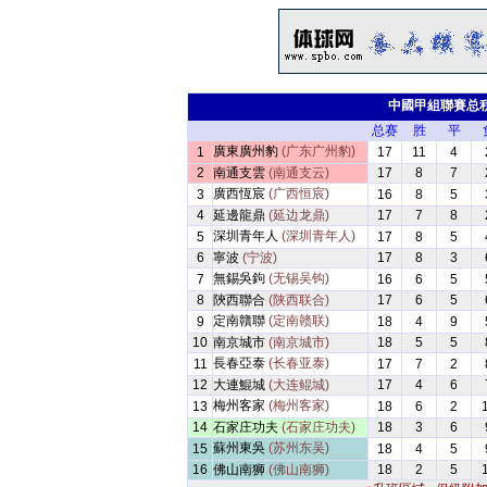
中國甲組聯賽总
总赛
胜
平
廣東廣州豹
(广东广州豹)
1
17
11
4
2
南通支雲
(南通支云)
17
8
7
廣西恆宸
(广西恒宸)
3
16
8
5
4
延邊龍鼎
(延边龙鼎)
17
7
8
深圳青年人
(深圳青年人)
5
17
8
5
6
寧波
(宁波)
17
8
3
無錫吳鉤
(无锡吴钩)
7
16
6
5
8
陝西聯合
(陕西联合)
17
6
5
定南贛聯
(定南赣联)
9
18
4
9
10
南京城市
(南京城市)
18
5
5
長春亞泰
(长春亚泰)
11
17
7
2
12
大連鯤城
(大连鲲城)
17
4
6
梅州客家
(梅州客家)
13
18
6
2
14
石家庄功夫
(石家庄功夫)
18
3
6
蘇州東吳
(苏州东吴)
15
18
4
5
16
佛山南狮
(佛山南狮)
18
2
5