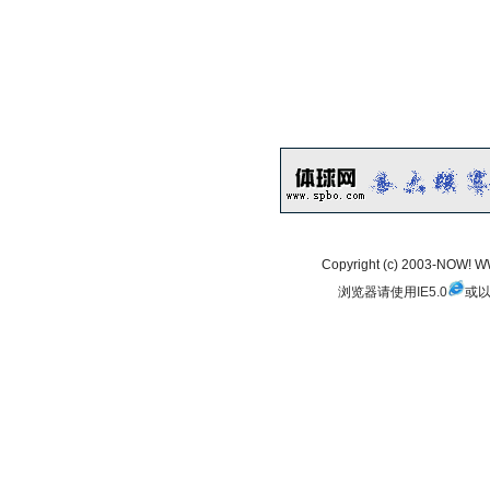
Copyright (c) 2003-NOW!
浏览器请使用
IE5.0
或以