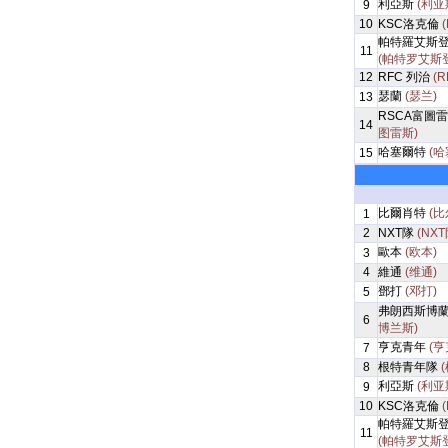
利亞斯
(利亚
9
10
KSC洛克倫
帕特羅艾斯
11
(帕特罗艾斯
12
RFC 列治
(R
瑟蘭
(瑟兰)
13
RSCA富圖
14
图雷斯)
哈塞爾特
(哈
15
比爾肖特
(比
1
2
NXT隊
(NXT
歐本
(欧本)
3
4
維通
(维通)
鄧打
(邓打)
5
弗朗西斯博
6
博兰斯)
亨克青年
(亨
7
8
根特青年隊
利亞斯
(利亚
9
10
KSC洛克倫
帕特羅艾斯
11
(帕特罗艾斯