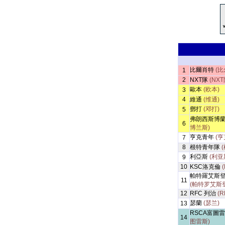
比爾肖特
(比
1
2
NXT隊
(NXT
歐本
(欧本)
3
4
維通
(维通)
鄧打
(邓打)
5
弗朗西斯博
6
博兰斯)
亨克青年
(亨
7
8
根特青年隊
利亞斯
(利亚
9
10
KSC洛克倫
帕特羅艾斯
11
(帕特罗艾斯
12
RFC 列治
(R
瑟蘭
(瑟兰)
13
RSCA富圖
14
图雷斯)