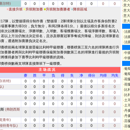
·
意
塞尔特)
0
0
0
0
0
0
0
0
0
0
·
意
■
直接升班
■
升班附加賽
■
升班附加賽勝者
■
降班區域
·
意大
·
意大
·
意大
有17隊，以雙循環得分制作賽（雙循環：2隊球隊分別以主場及作客身份對賽2
每場賽事勝方得3分，負方無分，和局2隊各得1分。）最後以積分多寡排名次
則依次以獲勝場次、淨勝球數、入球數、客場獲勝場次、客場淨勝球數、客場入
·
法
，若以上方法仍無法決定排名，且涉及聯賽冠軍爭奪或升降級，則涉及球隊要在
·
法
加賽，通過附加賽勝負決定名次。
·
法
聯賽榜前兩名球隊直接晉級比利時甲級聯賽，聯賽榜第三至六名的球隊將進行升
附加賽勝者將與比利時甲級聯賽保級附加賽倒數第三名的球隊進行最後的升班附
·
中
者將獲得參加下賽季比利時甲級聯賽的資格。
·
中
聯賽榜倒數兩支球隊直接降班下一級聯賽。
·
葡
主 场 战 况
·
葡
赛
胜
平
负
得
失
净
得分
均得
均失
·
荷
尔肖特)
0
0
0
0
0
0
0
0
0
0
·
荷
队)
0
0
0
0
0
0
0
0
0
0
·
比
0
0
0
0
0
0
0
0
0
0
·
比
0
0
0
0
0
0
0
0
0
0
·
土
0
0
0
0
0
0
0
0
0
0
·
土
蘭斯
(弗朗西斯
·
丹
0
0
0
0
0
0
0
0
0
0
·
丹
克青年)
0
0
0
0
0
0
0
0
0
0
·
芬
(根特青年队)
0
0
0
0
0
0
0
0
0
0
·
芬