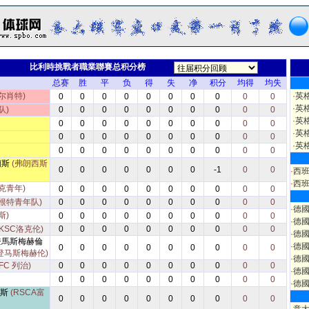
比利時挑戰者職業聯賽总积分榜
总赛
胜
平
负
得
失
净
积分
均得
均失
尔肖特)
·
英
0
0
0
0
0
0
0
0
0
0
·
英
队)
0
0
0
0
0
0
0
0
0
0
·
英
0
0
0
0
0
0
0
0
0
0
·
英
0
0
0
0
0
0
0
0
0
0
·
英
0
0
0
0
0
0
0
0
0
0
蘭斯
(弗朗西斯
0
0
0
0
0
0
0
-1
0
0
·
西
·
西
克青年)
0
0
0
0
0
0
0
0
0
0
(根特青年队)
0
0
0
0
0
0
0
0
0
0
·
德
斯)
0
0
0
0
0
0
0
0
0
0
·
德
(KSC洛克伦)
0
0
0
0
0
0
0
0
0
0
·
德
登馬斯梅赫倫
·
德
0
0
0
0
0
0
0
0
0
0
登马斯梅赫伦)
·
德
FC 列治)
0
0
0
0
0
0
0
0
0
0
·
德
0
0
0
0
0
0
0
0
0
0
·
德
雷斯
(RSCA富
0
0
0
0
0
0
0
0
0
0