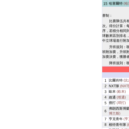
哈塞爾特
(哈
15
赛制：
比賽隊伍共
次。得分計算：
序，若積分相同
球數來區別排名
中立球場進行附
升班規則：
班附加賽，升班
加賽決賽，獲勝
降班規則：
比爾肖特
(比
1
2
NXT隊
(NXT
歐本
(欧本)
3
4
維通
(维通)
鄧打
(邓打)
5
弗朗西斯博
6
博兰斯)
亨克青年
(亨
7
8
根特青年隊