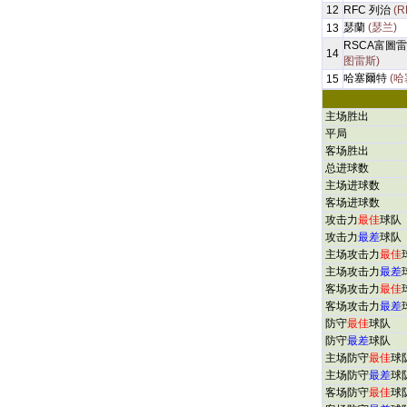
12
RFC 列治
(R
瑟蘭
(瑟兰)
13
RSCA富圖
14
图雷斯)
哈塞爾特
(哈
15
主场胜出
平局
客场胜出
总进球数
主场进球数
客场进球数
攻击力
最佳
球队
攻击力
最差
球队
主场攻击力
最佳
主场攻击力
最差
客场攻击力
最佳
客场攻击力
最差
防守
最佳
球队
防守
最差
球队
主场防守
最佳
球
主场防守
最差
球
客场防守
最佳
球