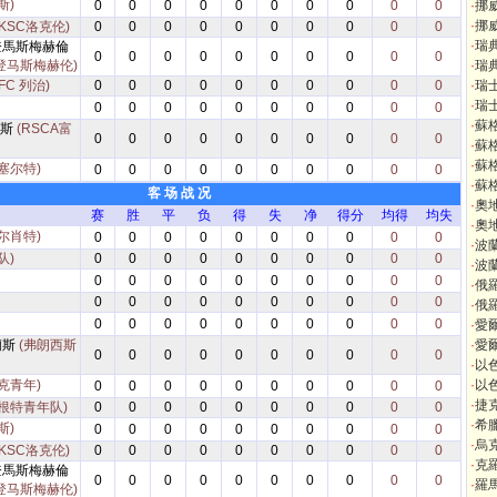
斯)
0
0
0
0
0
0
0
0
0
0
·
挪
·
挪
(KSC洛克伦)
0
0
0
0
0
0
0
0
0
0
·
瑞
登馬斯梅赫倫
0
0
0
0
0
0
0
0
0
0
登马斯梅赫伦)
·
瑞
FC 列治)
0
0
0
0
0
0
0
0
0
0
·
瑞
·
瑞
0
0
0
0
0
0
0
0
0
0
·
蘇
雷斯
(RSCA富
0
0
0
0
0
0
0
0
0
0
·
蘇
·
蘇
塞尔特)
0
0
0
0
0
0
0
0
0
0
·
蘇
客 场 战 况
·
奧
赛
胜
平
负
得
失
净
得分
均得
均失
·
奧
尔肖特)
0
0
0
0
0
0
0
0
0
0
·
波
队)
0
0
0
0
0
0
0
0
0
0
·
波
0
0
0
0
0
0
0
0
0
0
·
俄
0
0
0
0
0
0
0
0
0
0
·
俄
0
0
0
0
0
0
0
0
0
0
·
愛
蘭斯
(弗朗西斯
·
愛
0
0
0
0
0
0
0
0
0
0
·
以
克青年)
·
以
0
0
0
0
0
0
0
0
0
0
·
捷
(根特青年队)
0
0
0
0
0
0
0
0
0
0
·
希
斯)
0
0
0
0
0
0
0
0
0
0
·
烏
(KSC洛克伦)
0
0
0
0
0
0
0
0
0
0
·
克
登馬斯梅赫倫
0
0
0
0
0
0
0
0
0
0
·
羅
登马斯梅赫伦)