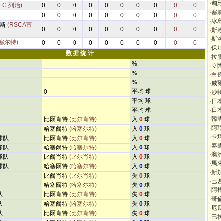
·
匈
FC 列治)
0
0
0
0
0
0
0
0
0
0
·
塞
0
0
0
0
0
0
0
0
0
0
·
冰
雷斯
(RSCA富
0
0
0
0
0
0
0
0
0
0
·
斯
·
斯
塞尔特)
0
0
0
0
0
0
0
0
0
0
·
保
数 据 统 计
·
拉
%
·
立
%
·
白
%
·
威
平均 球
0
·
沙
平均 球
·
日
平均 球
·
日
·
韓
比爾肖特
(比尔肖特)
入
0
球
·
阿
哈塞爾特
(哈塞尔特)
入
0
球
·
卡
球队
比爾肖特
(比尔肖特)
入
0
球
·
泰
球队
哈塞爾特
(哈塞尔特)
入
0
球
·
澳
球队
比爾肖特
(比尔肖特)
入
0
球
·
馬
球队
哈塞爾特
(哈塞尔特)
入
0
球
·
新
比爾肖特
(比尔肖特)
失
0
球
·
巴
哈塞爾特
(哈塞尔特)
失
0
球
·
阿
队
比爾肖特
(比尔肖特)
失
0
球
·
哥
队
哈塞爾特
(哈塞尔特)
失
0
球
·
厄
队
比爾肖特
(比尔肖特)
失
0
球
·
巴