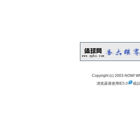
Copyright (c) 2003-NOW!
浏览器请使用
IE5.0
或以