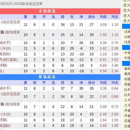
·
意
2025-2026新加坡盃冠軍
·
意
·
意大
主 场 战 况
·
意大
赛
胜
平
负
得
失
净
得分
均得
均失
·
意大
隊
(淡滨尼流浪
11
8
3
0
34
13
21
27
3.09
1.18
·
法
天鵝
(新加坡新
10
8
2
0
25
11
14
26
2.50
1.10
·
法
·
法
城水手)
10
8
1
1
33
7
26
25
3.30
0.70
沙
(卡沙)
11
5
0
6
20
26
-6
15
1.82
2.36
·
中
龙国际)
11
3
1
7
13
23
-10
10
1.18
2.09
·
中
(丹戎巴葛联)
11
2
0
9
10
31
-21
6
0.91
2.82
榜鵝)
10
1
0
9
6
24
-18
3
0.60
2.40
·
葡
队)
10
0
2
8
5
23
-18
2
0.50
2.30
·
葡
客 场 战 况
·
荷
赛
胜
平
负
得
失
净
得分
均得
均失
·
荷
城水手)
11
8
2
1
37
7
30
26
3.36
0.64
·
比
隊
(淡滨尼流浪
·
比
10
7
1
2
24
8
16
22
2.40
0.80
·
土
天鵝
(新加坡新
·
土
11
7
0
4
22
8
14
21
2.00
0.73
·
丹
沙
(卡沙)
10
6
2
2
24
20
4
20
2.40
2.00
·
丹
榜鵝)
11
6
0
5
18
17
1
18
1.64
1.55
·
芬
龙国际)
10
4
2
4
16
19
-3
14
1.60
1.90
·
芬