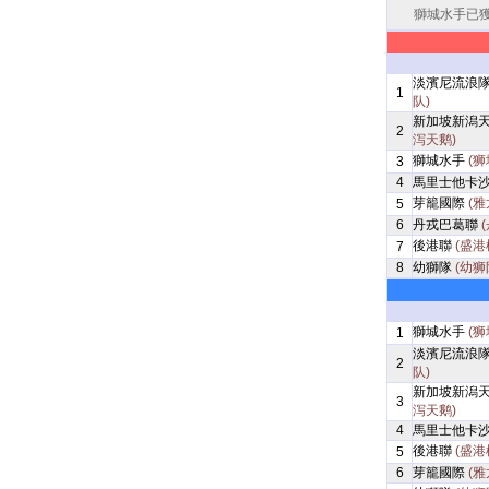
獅城水手已獲得
淡濱尼流浪
1
队)
新加坡新潟
2
泻天鹅)
獅城水手
(狮
3
4
馬里士他卡
芽籠國際
(雅
5
6
丹戎巴葛聯
後港聯
(盛港
7
8
幼獅隊
(幼狮
獅城水手
(狮
1
淡濱尼流浪
2
队)
新加坡新潟
3
泻天鹅)
4
馬里士他卡
後港聯
(盛港
5
6
芽籠國際
(雅