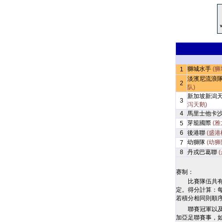
獅城水手
(狮
1
淡濱尼流浪
2
队)
新加坡新潟
3
泻天鹅)
4
馬里士他卡
芽籠國際
(雅
5
6
後港聯
(盛港
幼獅隊
(幼狮
7
8
丹戎巴葛聯
赛制：
比賽隊伍共
定。得分計算：
若積分相同則順
聯賽冠軍以
加亞足聯賽事，