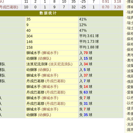
队)
11
2
1
8
10
35
-25
7
0.91
3.18
·
挪
·
挪
(丹戎巴葛联)
10
0
1
9
7
32
-25
1
0.70
3.20
·
瑞
数 据 统 计
·
瑞
35
41%
·
瑞
9
12%
·
瑞
40
47%
·
蘇
平均 3.61 球
304
·
蘇
平均 1.73 球
146
·
蘇
平均 1.88 球
158
·
蘇
獅城水手
(狮城水手)
入
70
球
·
奧
幼獅隊
(幼狮队)
入
15
球
·
奧
球队
淡濱尼流浪隊
(淡滨尼流浪队)
入
34
球
·
波
球队
幼獅隊
(幼狮队)
入
5
球
·
波
球队
獅城水手
(狮城水手)
入
37
球
·
俄
球队
丹戎巴葛聯
(丹戎巴葛联)
入
7
球
·
俄
獅城水手
(狮城水手)
失
14
球
·
愛
丹戎巴葛聯
(丹戎巴葛联)
失
63
球
·
愛
·
以
队
獅城水手
(狮城水手)
失
7
球
·
以
队
丹戎巴葛聯
(丹戎巴葛联)
失
31
球
·
捷
队
獅城水手
(狮城水手)
失
7
球
·
希
队
幼獅隊
(幼狮队)
失
35
球
·
烏
·
克
·
羅