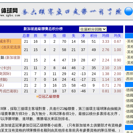
新加坡超級聯賽总积分榜
总赛
胜
平
负
得
失
净
积分
均得
均失
城水手)
·
英
21
16
3
2
70
14
56
51
3.33
0.67
·
英
隊
(淡滨尼流浪
21
15
4
2
58
21
37
49
2.76
1.00
·
英
·
英
天鵝
(新加坡新
21
15
2
4
47
19
28
47
2.24
0.90
·
英
沙
(卡沙)
21
11
2
8
44
46
-2
35
2.10
2.19
龙国际)
·
西
21
7
3
11
29
42
-13
24
1.38
2.00
·
西
榜鵝)
21
7
0
14
24
41
-17
21
1.14
1.95
队)
21
2
3
16
15
58
-43
9
0.71
2.76
·
德
(丹戎巴葛联)
21
2
1
18
17
63
-46
7
0.81
3.00
·
德
■
亞冠乙級聯賽
·
德
·
德
有8隊，採取三循環主客場對賽，共進行21輪聯賽，第三循環主場球隊由抽籤決
·
德
每場賽事勝方得3分，負方無分，和局2隊各得1分。最後以積分多寡排名次序，
·
德
序以淨勝球數、進球數、獲勝場次來區別排名。
·
德
及新加坡盃冠軍參加亞冠乙级聯賽小組賽。（只有新加坡本土俱樂部才有資格參
如某支沒有資格的球隊獲得名额則由其他排名靠前具有參賽資格的隊伍替補。）