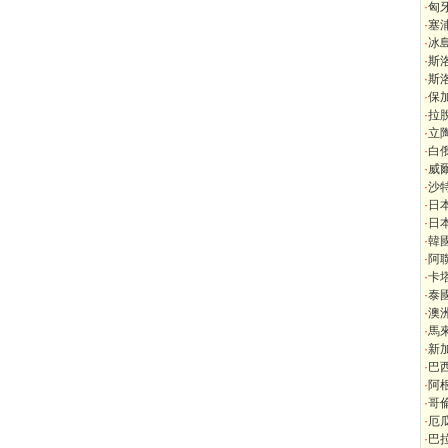
·
匈
·
塞
·
冰
·
斯
·
斯
·
保
·
拉
·
立
·
白
·
威
·
沙
·
日
·
日
·
韓
·
阿
·
卡
·
泰
·
澳
·
馬
·
新
·
巴
·
阿
·
哥
·
厄
·
巴