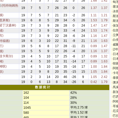
西)
19
7
5
7
32
27
5
26
1.68
1.42
·
匈
刺
(托特纳姆热
·
塞
19
7
5
7
26
26
0
26
1.37
1.37
·
冰
顿)
19
7
5
7
21
23
-2
26
1.11
1.21
·
斯
恩茅斯)
19
6
8
5
29
34
-5
26
1.53
1.79
·
斯
(诺丁汉森林)
19
7
3
9
28
28
0
24
1.47
1.47
·
保
·
拉
浦)
19
7
3
9
29
33
-4
24
1.53
1.74
·
立
宫)
19
7
3
9
22
28
-6
24
1.16
1.47
·
白
特福德)
19
6
3
10
22
31
-9
21
1.16
1.63
·
威
兰)
19
5
6
8
17
28
-11
21
0.89
1.47
·
沙
顿)
19
5
5
9
22
26
-4
20
1.16
1.37
·
日
(纽卡斯尔)
19
4
5
10
17
25
-8
17
0.89
1.32
·
日
姆)
19
4
5
10
17
31
-14
17
0.89
1.63
·
韓
姆联)
19
4
5
10
19
35
-16
17
1.00
1.84
·
阿
联)
19
2
9
8
20
35
-15
15
1.05
1.84
·
卡
)
19
2
3
14
20
46
-26
9
1.05
2.42
·
泰
19
0
6
13
8
34
-26
6
0.42
1.79
·
澳
数 据 统 计
·
馬
·
新
162
42%
·
巴
104
28%
·
阿
114
30%
·
哥
平均 2.75 球
1045
·
厄
平均 1.52 球
580
·
巴
平均 1.22 球
465