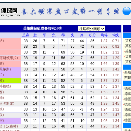
英格蘭超級聯賽总积分榜
总赛
胜
平
负
得
失
净
积分
均得
均失
纳)
·
英
38
26
7
5
71
27
44
85
1.87
0.71
·
英
38
23
9
6
77
35
42
78
2.03
0.92
·
英
38
20
11
7
69
50
19
71
1.82
1.32
·
英
(阿斯顿维拉)
38
19
8
11
56
49
7
65
1.47
1.29
·
英
浦)
38
17
9
12
63
53
10
60
1.66
1.39
恩茅斯)
38
13
18
7
58
54
4
57
1.53
1.42
·
西
兰)
38
14
12
12
42
48
-6
54
1.11
1.26
·
西
顿)
38
14
11
13
52
46
6
53
1.37
1.21
特福德)
38
14
11
13
55
52
3
53
1.45
1.37
·
德
西)
38
14
10
14
58
52
6
52
1.53
1.37
·
德
姆)
38
15
7
16
47
51
-4
52
1.24
1.34
·
德
(纽卡斯尔)
38
14
7
17
53
55
-2
49
1.39
1.45
·
德
顿)
38
13
10
15
47
50
-3
49
1.24
1.32
·
德
联)
38
11
14
13
49
56
-7
47
1.29
1.47
·
德
·
德
宫)
38
11
12
15
41
51
-10
45
1.08
1.34
(诺丁汉森林)
38
11
11
16
48
51
-3
44
1.26
1.34