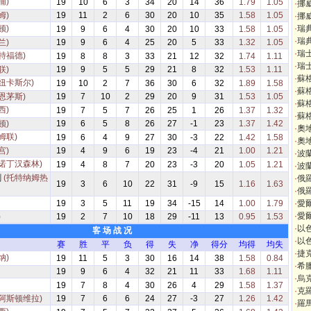
浦)
19
10
6
3
34
20
14
36
1.79
1.05
·
挪
姆)
19
11
2
6
30
20
10
35
1.58
1.05
·
挪
顿)
·
瑞
19
9
6
4
30
20
10
33
1.58
1.05
·
瑞
兰)
19
9
6
4
25
20
5
33
1.32
1.05
·
瑞
特福德)
19
8
8
3
33
21
12
32
1.74
1.11
·
瑞
联)
19
9
5
5
29
21
8
32
1.53
1.11
·
蘇
(纽卡斯尔)
19
10
2
7
36
30
6
32
1.89
1.58
·
蘇
恩茅斯)
19
7
10
2
29
20
9
31
1.53
1.05
·
蘇
西)
19
7
5
7
26
25
1
26
1.37
1.32
·
蘇
顿)
19
6
5
8
26
27
-1
23
1.37
1.42
·
奧
姆联)
19
6
4
9
27
30
-3
22
1.42
1.58
·
奧
宫)
19
4
9
6
19
23
-4
21
1.00
1.21
·
波
(诺丁汉森林)
19
4
8
7
20
23
-3
20
1.05
1.21
·
波
刺
(托特纳姆热
·
俄
19
3
6
10
22
31
-9
15
1.16
1.63
·
俄
19
3
5
11
19
34
-15
14
1.00
1.79
·
愛
·
愛
)
19
2
7
10
18
29
-11
13
0.95
1.53
·
以
客 场 战 况
·
以
赛
胜
平
负
得
失
净
得分
均得
均失
·
捷
纳)
19
11
5
3
30
16
14
38
1.58
0.84
·
希
19
9
6
4
32
21
11
33
1.68
1.11
·
烏
19
7
8
4
30
26
4
29
1.58
1.37
·
克
(阿斯顿维拉)
19
7
6
6
24
27
-3
27
1.26
1.42
·
羅