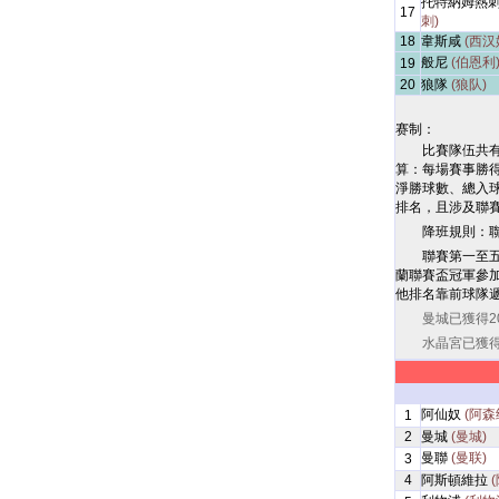
托特納姆熱
17
刺)
18
韋斯咸
(西汉
般尼
(伯恩利
19
20
狼隊
(狼队)
赛制：
比賽隊伍共有
算：每場賽事勝
淨勝球數、總入
排名，且涉及聯
降班規則：
聯賽第一至
蘭聯賽盃冠軍參
他排名靠前球隊
曼城已獲得2
水晶宮已獲得
阿仙奴
(阿森
1
2
曼城
(曼城)
曼聯
(曼联)
3
4
阿斯頓維拉