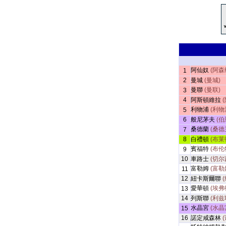
阿仙奴
(阿森
1
2
曼城
(曼城)
曼聯
(曼联)
3
4
阿斯頓維拉
利物浦
(利物
5
6
般尼茅夫
(伯
桑德蘭
(桑德
7
8
白禮頓
(布莱
賓福特
(布伦
9
10
車路士
(切尔
富勒姆
(富勒
11
12
紐卡斯爾聯
愛華頓
(埃弗
13
14
列斯聯
(利兹
水晶宮
(水晶
15
16
諾定咸森林