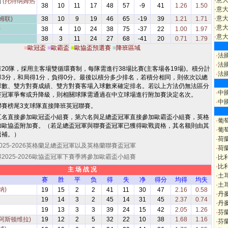
·
意
刺
(托特纳姆热
38
10
11
17
48
57
-9
41
1.26
1.50
·
意
·
意大
姆联)
38
10
9
19
46
65
-19
39
1.21
1.71
·
意大
)
38
4
10
24
38
75
-37
22
1.00
1.97
·
意大
38
3
11
24
27
68
-41
20
0.71
1.79
■
歐冠盃
■
歐霸盃
■
歐協盃預選賽
■
降班區域
·
法
·
法
20隊，採用主客場雙循環賽制，每隊需進行38場比賽(主客場各19場)。積分計
·
法
得3分，和局得1分，負得0分。最後以積分多少排名，若積分相同，則依次以總
球數、雙方對賽成績、雙方對賽客場入球數來確定排名。若以上方法仍無法區分
·
中
賽冠軍爭奪或升降級，則相關球隊需通過在中立球場進行附加賽決定名次。
·
中
聯賽榜尾3支球隊直接降班英冠聯賽。
五名直接參加歐冠盃小組賽，第六名與足總盃冠軍直接參加歐霸盃小組賽，英格
·
葡
加歐協盃附加賽。（若足總盃冠軍與聯賽盃冠軍已獲得歐戰資格，其名额則由其
·
葡
遞補。）
·
荷
025-2026英格蘭足總盃冠軍以及英格蘭聯賽盃冠軍
·
荷
2025-2026歐協盃冠軍下賽季將參加歐霸盃小組賽
·
比
·
比
主 场 战 况
·
土
赛
胜
平
负
得
失
净
得分
均得
均失
·
土
纳)
19
15
2
2
41
11
30
47
2.16
0.58
·
丹
19
14
3
2
45
14
31
45
2.37
0.74
·
丹
19
13
3
3
39
24
15
42
2.05
1.26
·
芬
(阿斯顿维拉)
19
12
2
5
32
22
10
38
1.68
1.16
·
芬