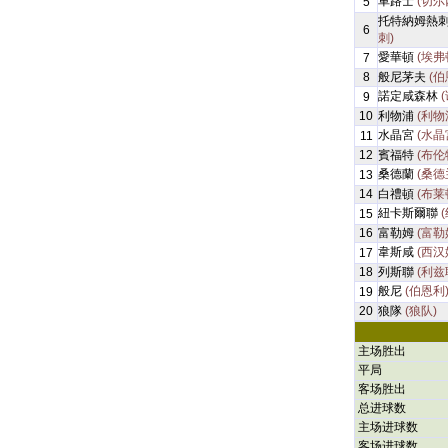
車路士
(切尔
5
托特納姆熱
6
刺)
愛華頓
(埃弗
7
8
般尼茅夫
(伯
諾定咸森林
9
10
利物浦
(利物
水晶宮
(水晶
11
12
賓福特
(布伦
桑德蘭
(桑德
13
14
白禮頓
(布莱
紐卡斯爾聯
15
16
富勒姆
(富勒
韋斯咸
(西汉
17
18
列斯聯
(利兹
般尼
(伯恩利
19
20
狼隊
(狼队)
主场胜出
平局
客场胜出
总进球数
主场进球数
客场进球数