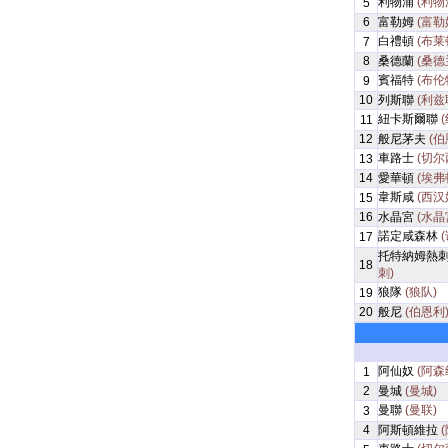
利物浦
(利物
5
6
富勒姆
(富勒
白禮頓
(布莱
7
8
桑德蘭
(桑德
賓福特
(布伦
9
10
列斯聯
(利兹
紐卡斯爾聯
11
12
般尼茅夫
(伯
車路士
(切尔
13
14
愛華頓
(埃弗
韋斯咸
(西汉
15
16
水晶宮
(水晶
諾定咸森林
17
托特納姆熱
18
刺)
狼隊
(狼队)
19
20
般尼
(伯恩利
阿仙奴
(阿森
1
2
曼城
(曼城)
曼聯
(曼联)
3
4
阿斯頓維拉